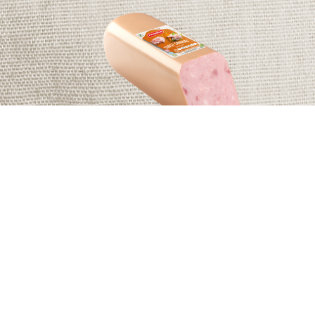
TOAST SONKÁS
SZELET