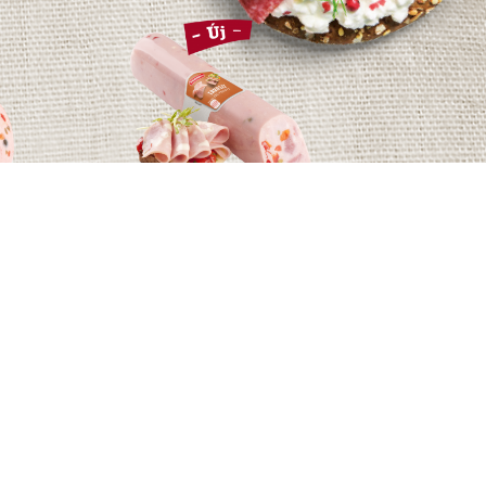
TAVASZI FELVÁGOTT
LET