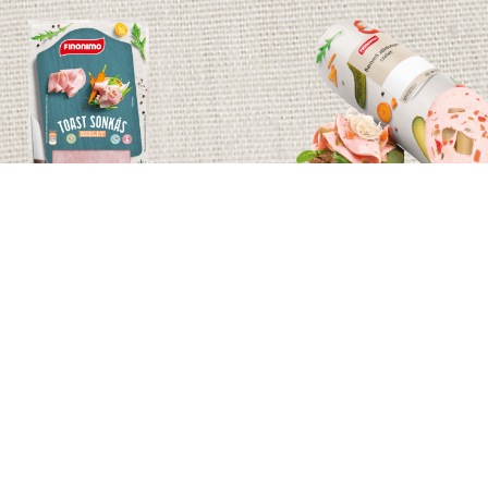
TOAST SONKÁS
BAROMFI
SZELET
ZÖLDSÉGES SZE