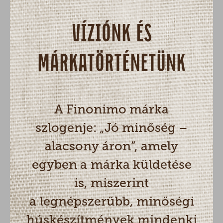
VÍZIÓNK ÉS
MÁRKATÖRTÉNETÜNK
A Finonimo márka
szlogenje: „Jó minőség –
alacsony áron”, amely
egyben a márka küldetése
is, miszerint
a legnépszerűbb, minőségi
húskészítmények mindenki