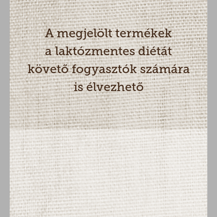
A megjelölt termékek
a laktózmentes diétát
követő fogyasztók számára
is élvezhető