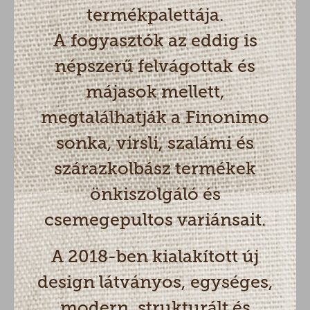
termékpalettája.
A fogyasztók az eddig is
népszerű felvágottak és
májasok mellett,
megtalálhatják a Finonimo
sonka, virsli, szalámi és
szárazkolbász termékek
önkiszolgáló és
csemegepultos variánsait.
A 2018-ben kialakított új
design látványos, egységes,
modern, strukturált és