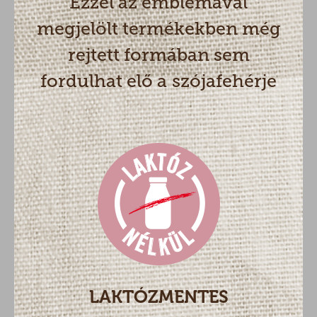
Ezzel az emblémával
megjelölt termékekben még
rejtett formában sem
fordulhat elő a szójafehérje
LAKTÓZMENTES