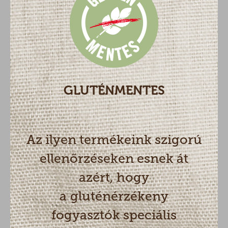
GLUTÉNMENTES
Az ilyen termékeink szigorú
ellenőrzéseken esnek át
azért, hogy
a gluténérzékeny
fogyasztók speciális