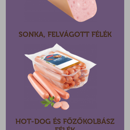
SONKA, FELVÁGOTT FÉLÉK
HOT-DOG ÉS FŐZŐKOLBÁSZ